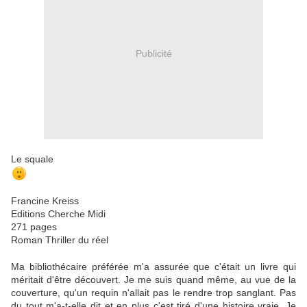
Publicité
Le squale
Francine Kreiss
Editions Cherche Midi
271 pages
Roman Thriller du réel
Ma bibliothécaire préférée m'a assurée que c'était un livre qui
méritait d'être découvert. Je me suis quand même, au vue de la
couverture, qu'un requin n'allait pas le rendre trop sanglant. Pas
du tout m'a-t-elle dit et en plus c'est tiré d'une histoire vraie. Je