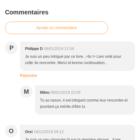
Commentaires
Ajouter un commentaire
P
Philippe D
08/01/2019 21:56
Je suis un peu intrigué par ce livre...<br /> Lien noté pour
cette 3e rencontre. Merci et bonne continuation...
Répondre
M
Milou
08/01/2019 22:05
Tu as raison, il est intrigant comme leur rencontre et
pourtant ça mérite d'être lu.
O
Orel
16/12/2018 09:12
Je suis un peu choquée (!) par la dernière phrase... Il me