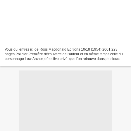
Vous qui entrez ici de Ross Macdonald Editions 10/18 (1954) 2001 223
pages Policier Première découverte de l'auteur et en même temps celle du
personnage Lew Archer, détective privé, que l'on retrouve dans plusieurs
romans. Un roman qui a été repris en...