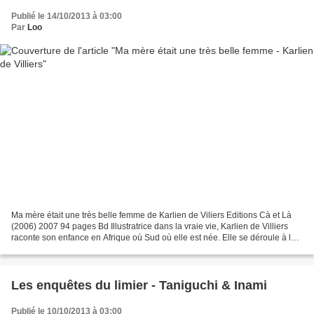
Publié le 14/10/2013 à 03:00
Par
Loo
Ma mère était une très belle femme de Karlien de Viliers Editions Cà et Là
(2006) 2007 94 pages Bd Illustratrice dans la vraie vie, Karlien de Villiers
raconte son enfance en Afrique où Sud où elle est née. Elle se déroule à la
période où le régime de...
Les enquêtes du limier - Taniguchi & Inami
Publié le 10/10/2013 à 03:00