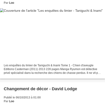
Par
Loo
Les enquêtes du limier de Taniguchi & Inami Tome 1 - Chien d'aveugle
Editions Casterman (2011) 2013 228 pages Manga Ryumon est détective
privé spécialisé dans la recherche des chiens de chasse perdus. Il ne vit pas
sur l'or, est plutôt solitaire et vit...
Changement de décor - David Lodge
Publié le 06/10/2013 à 01:00
Par
Loo