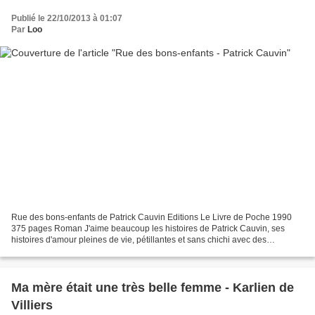
Publié le 22/10/2013 à 01:07
Par
Loo
Rue des bons-enfants de Patrick Cauvin Editions Le Livre de Poche 1990
375 pages Roman J'aime beaucoup les histoires de Patrick Cauvin, ses
histoires d'amour pleines de vie, pétillantes et sans chichi avec des
personnages attendrissants et attachants....
Ma mère était une très belle femme - Karlien de
Villiers