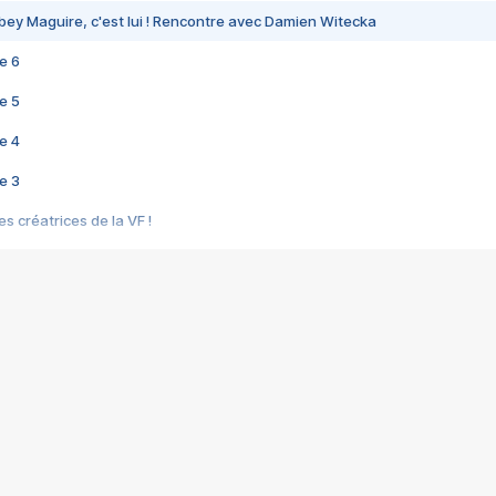
bey Maguire, c'est lui ! Rencontre avec Damien Witecka
e 6
e 5
e 4
e 3
s créatrices de la VF !
e 2
e 1
e Mektoub My Love arrive enfin ! Rencontre avec Shaïn Boumedine et Sal
i : après Toni en famille
elle réalise le bouleversant Dites lui que je l'aime
ais ! Rencontre autour de Vie privée de Rebecca Zlotowski