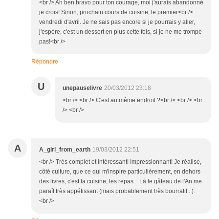
<br /> Ah ben bravo pour ton courage, moi j'aurais abandonné
je crois! Sinon, prochain cours de cuisine, le premier<br />
vendredi d'avril. Je ne sais pas encore si je pourrais y aller,
j'espère, c'est un dessert en plus cette fois, si je ne me trompe
pas!<br />
Répondre
U
unepauselivre
20/03/2012 23:18
<br /> <br /> C'est au même endroit ?<br /> <br /> <br
/> <br />
A
A_girl_from_earth
19/03/2012 22:51
<br /> Très complet et intéressant! Impressionnant! Je réalise,
côté culture, que ce qui m'inspire particulièrement, en dehors
des livres, c'est la cuisine, les repas... Là le gâteau de l'An me
paraît très appétissant (mais probablement très bourratif...).
<br />