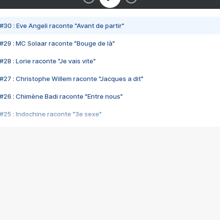
#30 : Eve Angeli raconte "Avant de partir"
#29 : MC Solaar raconte "Bouge de là"
28 : Lorie raconte "Je vais vite"
#27 : Christophe Willem raconte "Jacques a dit"
#26 : Chimène Badi raconte "Entre nous"
#25 : Indochine raconte "3e sexe"
#24 : Zaho raconte "C'est chelou"
#23 : Patrick Bruel raconte "Au café des délices"
#22 : Kyo raconte "Le chemin"
#21 : Nolwenn Leroy raconte "Cassé"
#20 : Patrick Hernandez raconte "Born to be alive"
#19 : Lorie raconte "Près de moi"