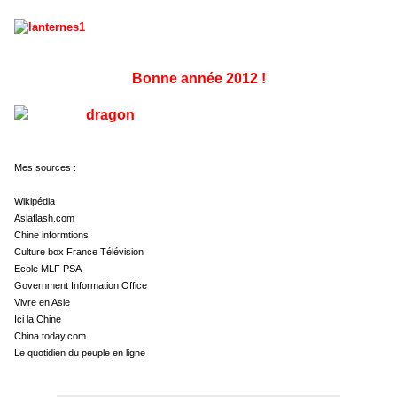
Bonne année 2012 !
Mes sources :
Wikipédia
Asiaflash.com
Chine informtions
Culture box France Télévision
Ecole MLF PSA
Government Information Office
Vivre en Asie
Ici la Chine
China today.com
Le quotidien du peuple en ligne