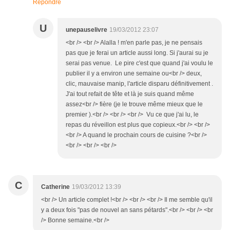
Répondre
U
unepauselivre
19/03/2012 23:07
<br /> <br /> Alalla ! m'en parle pas, je ne pensais
pas que je ferai un article aussi long. Si j'aurai su je
serai pas venue. Le pire c'est que quand j'ai voulu le
publier il y a environ une semaine ou<br /> deux,
clic, mauvaise manip, l'article disparu définitivement .
J'ai tout refait de tête et là je suis quand même
assez<br /> fière (je le trouve même mieux que le
premier ).<br /> <br /> <br /> Vu ce que j'ai lu, le
repas du réveillon est plus que copieux.<br /> <br />
<br /> A quand le prochain cours de cuisine ?<br />
<br /> <br /> <br />
C
Catherine
19/03/2012 13:39
<br /> Un article complet !<br /> <br /> <br /> Il me semble qu'il
y a deux fois "pas de nouvel an sans pétards".<br /> <br /> <br
/> Bonne semaine.<br />