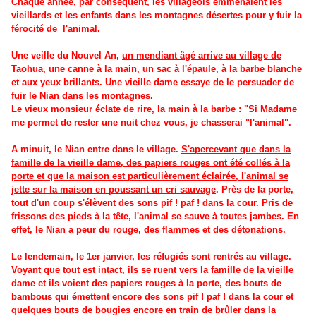
Chaque année, par conséquent, les villageois emmenaient les
vieillards et les enfants dans les montagnes désertes pour y fuir la
férocité de l'animal.
Une veille du Nouvel An,
un mendiant âgé arrive au village de
Taohua
, une canne à la main, un sac à l'épaule, à la barbe blanche
et aux yeux brillants. Une vieille dame essaye de le persuader de
fuir le Nian dans les montagnes.
Le vieux monsieur éclate de rire, la main à la barbe : "Si Madame
me permet de rester une nuit chez vous, je chasserai "l'animal".
A minuit, le Nian entre dans le village.
S'apercevant que dans la
famille de la vieille dame, des papiers rouges ont été collés à la
porte et que la maison est particulièrement éclairée, l'animal se
jette sur la maison en poussant un cri sauvage
. Près de la porte,
tout d'un coup s'élèvent des sons pif ! paf ! dans la cour. Pris de
frissons des pieds à la tête, l'animal se sauve à toutes jambes. En
effet, le Nian a peur du rouge, des flammes et des détonations.
Le lendemain, le 1er janvier, les réfugiés sont rentrés au village.
Voyant que tout est intact, ils se ruent vers la famille de la vieille
dame et ils voient des papiers rouges à la porte, des bouts de
bambous qui émettent encore des sons pif ! paf ! dans la cour et
quelques bouts de bougies encore en train de brûler dans la